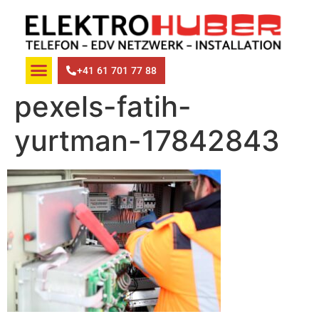
+41 61 701 77 88
pexels-fatih-
yurtman-17842843