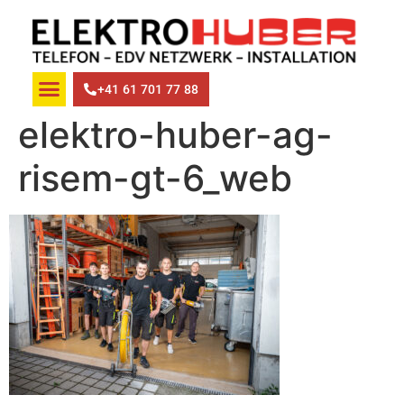
+41 61 701 77 88
elektro-huber-ag-
risem-gt-6_web