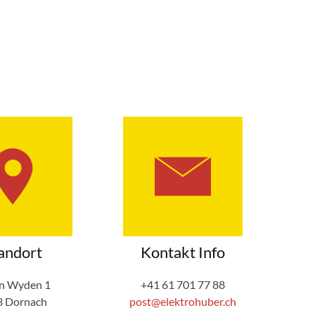
andort
Kontakt Info
en Wyden 1
+41 61 701 77 88
3 Dornach
post@elektrohuber.ch